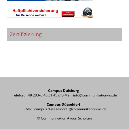
Zertifizierung
Campus Duisburg
Telefon: +49 203–3 46 31 45 // E-Mail: info@communikation-as.de
Campus Düsseldorf
E-Mail: campus.duesseldorf @communikation-as.de
© Communikation Akoun Scholten