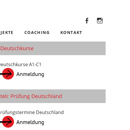
Facebook
Insta
Facebook
Instagram
JEKTE
COACHING
KONTAKT
Deutschkurse
eutschkurse A1-C1
telc Prüfung Deutschland
rüfungstermine Deutschland