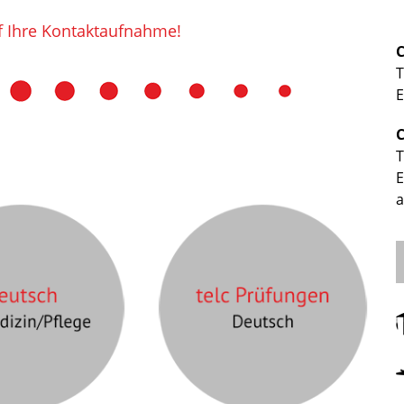
f Ihre Kontaktaufnahme!
T
E
T
E
a